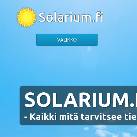
Skip
to
content
VALIKKO
SOLARIUM.
- Kaikki mitä tarvitsee ti